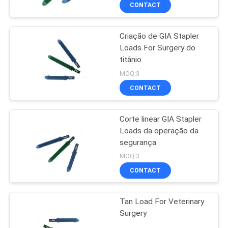
CONTROLE
CONTACT
DA
Criação de GIA Stapler
QUALIDADE
38
Loads For Surgery do
titânio
Grampeador de
CONTACTE-
MOQ:3
corte linear
NOS
CONTACT
endoscópico
Corte linear GIA Stapler
PEÇA
Loads da operação da
UMAS
segurança
11
CITAÇÕES
MOQ:3
Instrumentos
CONTACT
MAPA
cirúrgicos
Tan Load For Veterinary
DO
Laparoscopic
Surgery
SITE