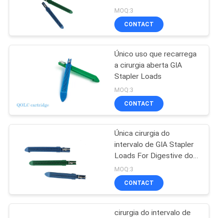
MOQ:3
CONTACT
PRIVACY
31
POLICY
Escalpelo
Único uso que recarrega
a cirurgia aberta GIA
ultrassônico do
Stapler Loads
harmônico
MOQ:3
CONTACT
Única cirurgia do
13
intervalo de GIA Stapler
Sistema Cirúrgico
Loads For Digestive do
uso
MOQ:3
Ultrassônico
CONTACT
cirurgia do intervalo de