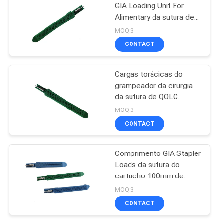
GIA Loading Unit For
Alimentary da sutura de
19
80mm
MOQ:3
O cortador linear
CONTACT
endoscópico
Cargas torácicas do
recarrega
grampeador da cirurgia
da sutura de QOLC
6048L 60mm
MOQ:3
CONTACT
15
Escalpelo
Comprimento GIA Stapler
Loads da sutura do
Handpiece do
cartucho 100mm de
harmônico
QOLC
MOQ:3
CONTACT