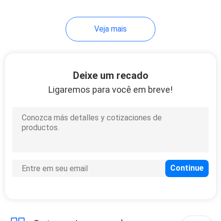
13
Veja mais
Gerador do
escalpelo do
harmônico
Deixe um recado
Ligaremos para você em breve!
9
O grampeador
recarrega