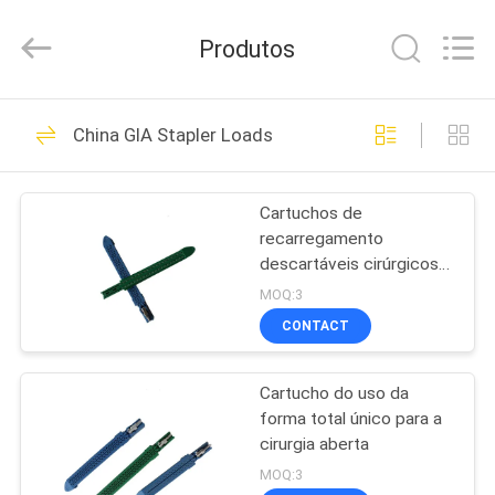
MICONVEY
TECHNOLOGIES
CO.,
Produtos
LTD.
All
Rights
Reserved.
CASA
29
China GIA Stapler Loads
Instrumentos da
PRODUTOS
endoscopia
Cartuchos de
recarregamento
SOBRE
descartáveis cirúrgicos
NÓS
para o grampeador linear
MOQ:3
do cortador
CONTACT
33
EXCURSÃO
Tesouras
Cartucho do uso da
DA
forma total único para a
FÁBRICA
ultrassônicas da
cirurgia aberta
MOQ:3
endoscopia