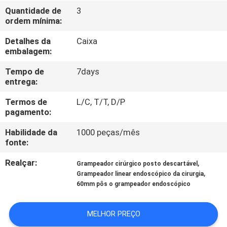
CONTROLE
Quantidade de
3
ordem mínima:
DA
QUALIDADE
Detalhes da
Caixa
embalagem:
CONTACTE-
Tempo de
7days
entrega:
NOS
Termos de
L/C, T/T, D/P
pagamento:
PEÇA
Habilidade da
1000 peças/mês
UMAS
fonte:
CITAÇÕES
Realçar:
,
Grampeador cirúrgico posto descartável
,
Grampeador linear endoscópico da cirurgia
60mm pôs o grampeador endoscópico
MAPA
DO
MELHOR PREÇO
SITE