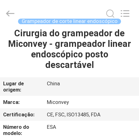
MICONVEY
TECHNOLOGIES
CO.,
LTD.
All
Grampeador de corte linear endoscópico
Rights
Reserved.
Cirurgia do grampeador de
CASA
Miconvey - grampeador linear
PRODUTOS
endoscópico posto
descartável
SOBRE
NÓS
Lugar de
China
origem:
EXCURSÃO
Marca:
Miconvey
DA
Certificação:
CE, FSC, ISO13485, FDA
FÁBRICA
Número do
ESA
modelo: