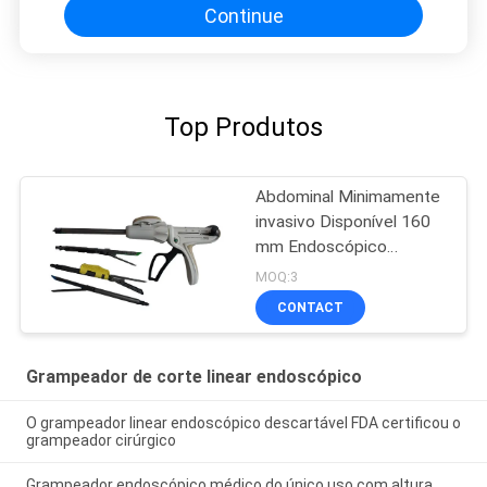
Continue
Top Produtos
Abdominal Minimamente
invasivo Disponível 160
mm Endoscópico
Cirúrgico de Corte
MOQ:3
Stapler
CONTACT
Grampeador de corte linear endoscópico
O grampeador linear endoscópico descartável FDA certificou o
grampeador cirúrgico
Grampeador endoscópico médico do único uso com altura