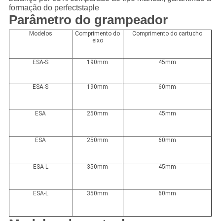
formação do perfectstaple
Parâmetro do grampeador
Modelos
Comprimento do
Comprimento do cartucho
eixo
ESA-S
190mm
45mm
ESA-S
190mm
60mm
ESA
250mm
45mm
ESA
250mm
60mm
ESA-L
350mm
45mm
ESA-L
350mm
60mm