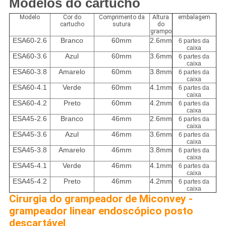
Modelos do cartucho
Modelo
Cor do
Comprimento da
Altura
embalagem
cartucho
sutura
do
grampo
ESA60-2.6
Branco
60mm
2.6mm
6 partes da
caixa
ESA60-3.6
Azul
60mm
3.6mm
6 partes da
caixa
ESA60-3.8
Amarelo
60mm
3.8mm
6 partes da
caixa
ESA60-4.1
Verde
60mm
4.1mm
6 partes da
caixa
ESA60-4.2
Preto
60mm
4.2mm
6 partes da
caixa
ESA45-2.6
Branco
46mm
2.6mm
6 partes da
caixa
ESA45-3.6
Azul
46mm
3.6mm
6 partes da
caixa
ESA45-3.8
Amarelo
46mm
3.8mm
6 partes da
caixa
ESA45-4.1
Verde
46mm
4.1mm
6 partes da
caixa
ESA45-4.2
Preto
46mm
4.2mm
6 partes da
caixa
Cirurgia do grampeador de Miconvey -
grampeador linear endoscópico posto
descartável