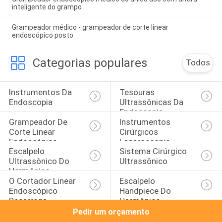
inteligente do grampo
Grampeador médico - grampeador de corte linear
endoscópico posto
Categorias populares
Todos
Instrumentos Da 
Tesouras 
Endoscopia
Ultrassônicas Da 
Endoscopia
Grampeador De 
Instrumentos 
Corte Linear 
Cirúrgicos 
Endoscópico
Laparoscopic
Escalpelo 
Sistema Cirúrgico 
Ultrassônico Do 
Ultrassônico
Harmônico
O Cortador Linear 
Escalpelo 
Endoscópico 
Handpiece Do 
Recarrega
Harmônico
Pedir um orçamento