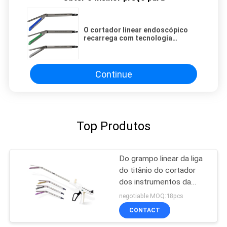
O cortador linear endoscópico
recarrega com tecnologia
grampeando de guiamento
Continue
Top Produtos
Do grampo linear da liga
do titânio do cortador
dos instrumentos da
endoscopia cartucho
negotiable MOQ:18pcs
roxo
CONTACT