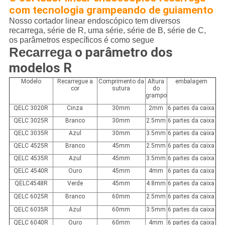
com tecnologia grampeando de guiamento
Nosso cortador linear endoscópico tem diversos
recarrega, série de R, uma série, série de B, série de C,
os parâmetros específicos é como segue
Recarrega
o parâmetro dos
modelos R
Modelo
Recarregue
a
Comprimento da
Altura
embalagem
cor
sutura
do
grampo
QELC 3020R
Cinza
30mm
2mm
6 partes da caixa
QELC 3025R
Branco
30mm
2.5mm
6 partes da caixa
QELC 3035R
Azul
30mm
3.5mm
6 partes da caixa
QELC 4525R
Branco
45mm
2.5mm
6 partes da caixa
QELC 4535R
Azul
45mm
3.5mm
6 partes da caixa
QELC 4540R
Ouro
45mm
4mm
6 partes da caixa
QELC4548R
Verde
45mm
4.8mm
6 partes da caixa
QELC 6025R
Branco
60mm
2.5mm
6 partes da caixa
QELC 6035R
Azul
60mm
3.5mm
6 partes da caixa
QELC 6040R
Ouro
60mm
4mm
6 partes da caixa