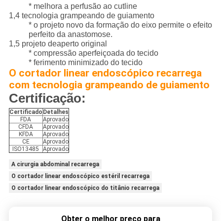
* melhora a perfusão ao cutline
1,4 tecnologia grampeando de guiamento
* o projeto novo da formação do eixo permite o efeito
perfeito da anastomose.
1,5 projeto deaperto original
* compressão aperfeiçoada do tecido
* ferimento minimizado do tecido
O cortador linear endoscópico recarrega
com tecnologia grampeando de guiamento
Certificação:
Certificado
Detalhes
FDA
Aprovado
CFDA
Aprovado
KFDA
Aprovado
CE
Aprovado
ISO13485
Aprovado
A cirurgia abdominal recarrega
O cortador linear endoscópico estéril recarrega
O cortador linear endoscópico do titânio recarrega
Obter o melhor preço para