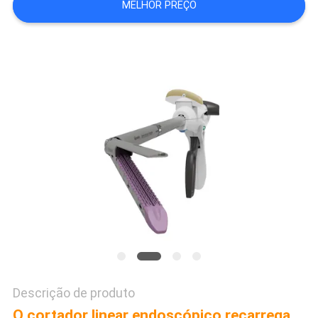
MELHOR PREÇO
PRIVACY
POLICY
Descrição de produto
O cortador linear endoscópico recarrega