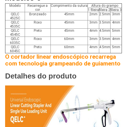
Modelo
Recarregue a
Comprimento da sutura
Altura do grampo
cor
1 fileira
fileira 2
fileira 3
QELC
Bronzeado
45mm
2mm
2.5mm
3mm
4525C
QELC
Roxo
45mm
3mm
3.5mm
4mm
4535C
QELC
Preto
45mm
4mm
4.5mm
5mm
4545C
QELC
Roxo
60mm
3mm
3.5mm
4mm
6035C
QELC
Preto
60mm
4mm
4.5mm
5mm
6045C
O cortador linear endoscópico recarrega
com tecnologia grampeando de guiamento
Detalhes do produto