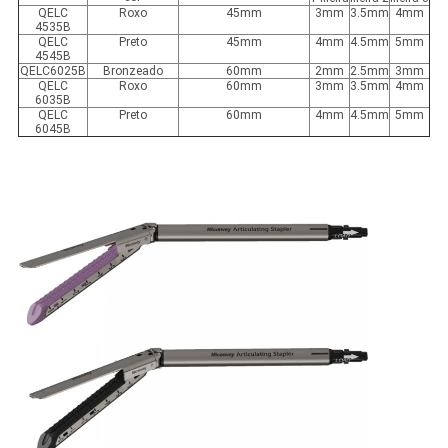
QELC
Roxo
45mm
3mm
3.5mm
4mm
4535B
QELC
Preto
45mm
4mm
4.5mm
5mm
4545B
QELC6025B
Bronzeado
60mm
2mm
2.5mm
3mm
QELC
Roxo
60mm
3mm
3.5mm
4mm
6035B
QELC
Preto
60mm
4mm
4.5mm
5mm
6045B