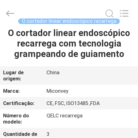
MICONVEY
TECHNOLOGIES
CO.,
LTD.
All
O cortador linear endoscópico recarrega
Rights
Reserved.
O cortador linear endoscópico
CASA
recarrega com tecnologia
PRODUTOS
grampeando de guiamento
SOBRE
Lugar de
China
origem:
NÓS
Marca:
Miconvey
EXCURSÃO
Certificação:
CE, FSC, ISO13485 ,FDA
DA
Número do
QELC recarrega
FÁBRICA
modelo:
Quantidade de
3