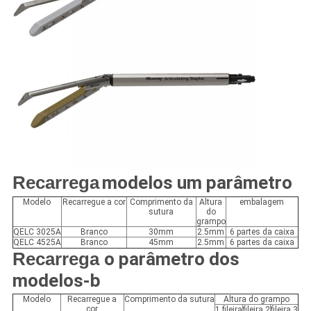
Recarrega
modelos um parâmetro
Modelo
Recarregue a cor
Comprimento da
Altura
embalagem
sutura
do
grampo
QELC 3025A
Branco
30mm
2.5mm
6 partes da caixa
QELC 4525A
Branco
45mm
2.5mm
6 partes da caixa
Recarrega
o parâmetro dos
modelos-b
Modelo
Recarregue a
Comprimento da sutura
Altura do grampo
cor
1 fileira
fileira 2
fileira 3