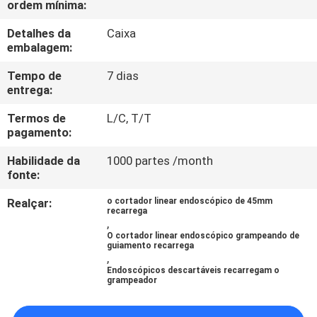
ordem mínima:
CONTROLE
DA
Detalhes da
Caixa
embalagem:
QUALIDADE
Tempo de
7 dias
entrega:
CONTACTE-
Termos de
L/C, T/T
NOS
pagamento:
Habilidade da
1000 partes /month
PEÇA
fonte:
UMAS
Realçar:
o cortador linear endoscópico de 45mm
recarrega
CITAÇÕES
,
O cortador linear endoscópico grampeando de
guiamento recarrega
,
MAPA
Endoscópicos descartáveis recarregam o
grampeador
DO
SITE