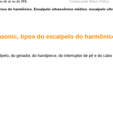
ou do ar ou do DHL
Comerciante Return Policy::
ônico do harmônico
Escalpelo ultrassônico médico
escalpelo ul
,
,
asonic, tipos do escalpelo do harmôni
lpelo, do gerador, do handpiece,
do interruptor de pé e
do cabo 