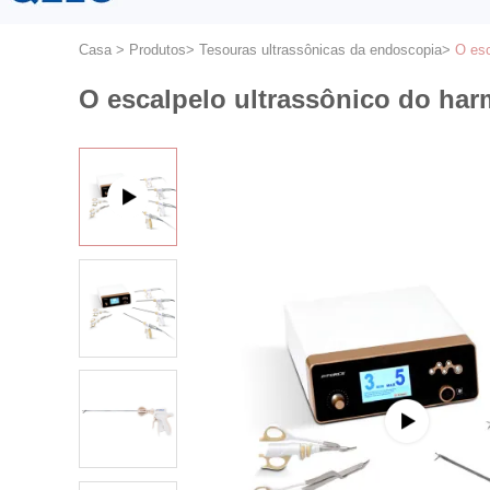
Casa
>
Produtos
>
Tesouras ultrassônicas da endoscopia
>
O esc
O escalpelo ultrassônico do har