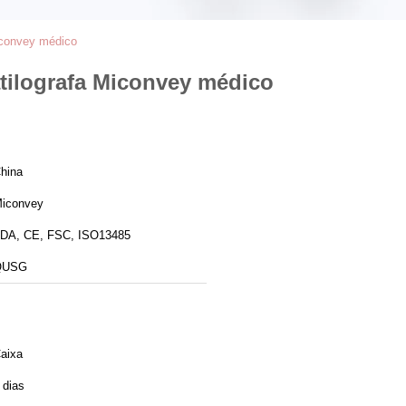
Miconvey médico
atilografa Miconvey médico
hina
iconvey
DA, CE, FSC, ISO13485
QUSG
aixa
 dias