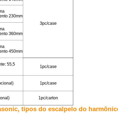
rma
mento 230mm
3pc/case
rma
mento 360mm
rma
mento 450mm
te: 55,5
1pc/case
pcional)
1pc/case
onal)
1pc/carton
asonic, tipos do escalpelo do harmôni