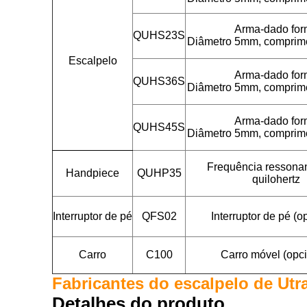
Arma-dado fo
QUHS23S
Diâmetro 5mm, compri
Escalpelo
Arma-dado fo
QUHS36S
Diâmetro 5mm, compri
Arma-dado fo
QUHS45S
Diâmetro 5mm, compri
Frequência ressonan
Handpiece
QUHP35
quilohertz
Interruptor de pé
QFS02
Interruptor de pé (o
Carro
C100
Carro móvel (opci
Fabricantes do escalpelo de Utr
Detalhes do produto