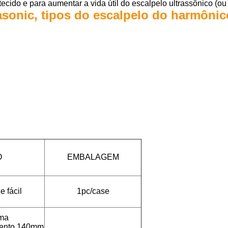
ecido e para aumentar a vida útil do escalpelo ultrassônico (ou 
asonic, tipos do escalpelo do harmôni
O
EMBALAGEM
 fácil
1pc/case
rma
mento 140mm