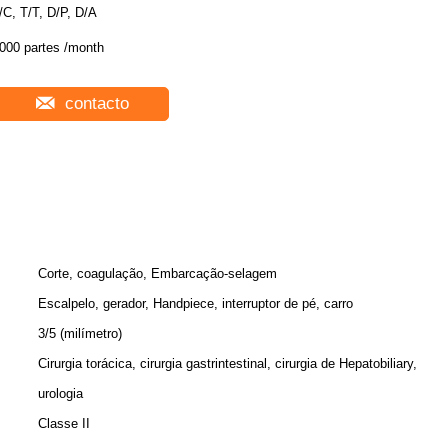
/C, T/T, D/P, D/A
000 partes /month
contacto
Corte, coagulação, Embarcação-selagem
Escalpelo, gerador, Handpiece, interruptor de pé, carro
3/5 (milímetro)
Cirurgia torácica, cirurgia gastrintestinal, cirurgia de Hepatobiliary,
urologia
Classe II