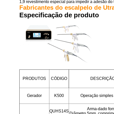
1,9 revestimento especial para impedir a adesão do t
Fabricantes do escalpelo de Utr
Especificação de produto
PRODUTOS
CÓDIGO
DESCRIÇÃ
Gerador
K500
Operação simples e
Arma-dado fo
QUHS14S
Diâmetro 5mm, compri