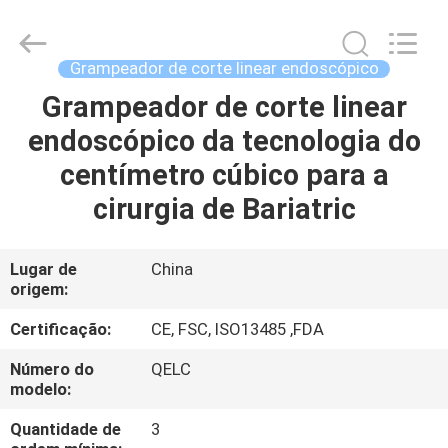
MICONVEY
TECHNOLOGIES
CO.,
LTD.
All
Grampeador de corte linear endoscópico
Rights
Reserved.
Grampeador de corte linear
CASA
endoscópico da tecnologia do
PRODUTOS
centímetro cúbico para a
cirurgia de Bariatric
SOBRE
NÓS
Lugar de
China
origem:
EXCURSÃO
Certificação:
CE, FSC, ISO13485 ,FDA
DA
Número do
QELC
modelo:
FÁBRICA
Quantidade de
3