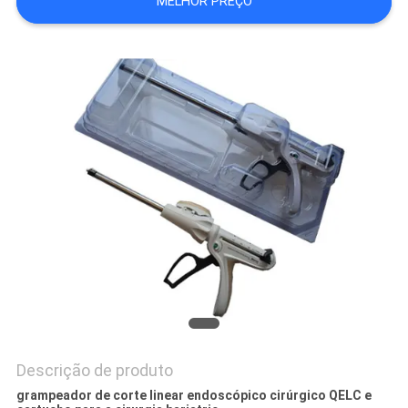
MELHOR PREÇO
PRIVACY
POLICY
Descrição de produto
grampeador de corte linear endoscópico cirúrgico QELC e