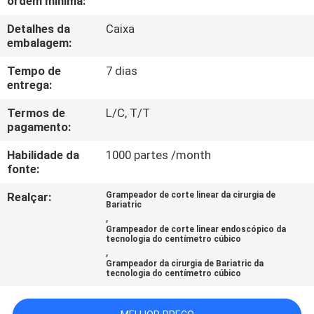
ordem mínima:
CONTROLE
Detalhes da
Caixa
DA
embalagem:
QUALIDADE
Tempo de
7 dias
entrega:
CONTACTE-
Termos de
L/C, T/T
NOS
pagamento:
Habilidade da
1000 partes /month
PEÇA
fonte:
UMAS
Realçar:
Grampeador de corte linear da cirurgia de
Bariatric
CITAÇÕES
,
Grampeador de corte linear endoscópico da
tecnologia do centímetro cúbico
,
MAPA
Grampeador da cirurgia de Bariatric da
tecnologia do centímetro cúbico
DO
SITE