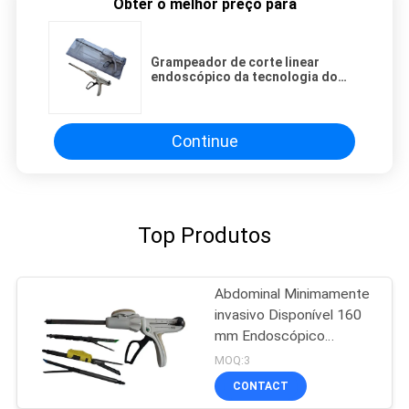
Obter o melhor preço para
Grampeador de corte linear
endoscópico da tecnologia do
centímetro cúbico para a cirurgia
de Bariatric
Continue
Top Produtos
Abdominal Minimamente
invasivo Disponível 160
mm Endoscópico
Cirúrgico de Corte
MOQ:3
Stapler
CONTACT